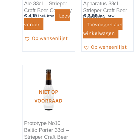
Ale 33cl – Strieper
Apparatus 33cl –
Craft Beer Company
Strieper Craft Beer
Lees
€
4,19
€
3,99
incl. btw
incl. btw
Company
verder
Toevoegen aan
winkelwagen
Op wensenlijst
Op wensenlijst
NIET OP
VOORRAAD
Prototype No10
Baltic Porter 33cl –
Strieper Craft Beer