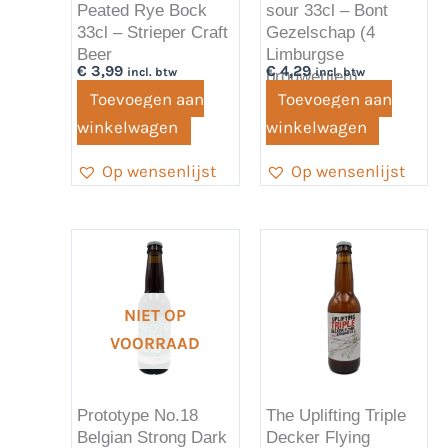
Peated Rye Bock
sour 33cl – Bont
33cl – Strieper Craft
Gezelschap (4
Beer
Limburgse
€
3,99
€
4,29
incl. btw
incl. btw
brouwerijen)
Toevoegen aan
Toevoegen aan
winkelwagen
winkelwagen
Op wensenlijst
Op wensenlijst
NIET OP
VOORRAAD
Prototype No.18
The Uplifting Triple
Belgian Strong Dark
Decker Flying