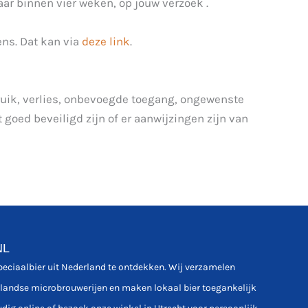
ar binnen vier weken, op jouw verzoek .
ens. Dat kan via
deze link
.
ik, verlies, onbevoegde toegang, ongewenste
goed beveiligd zijn of er aanwijzingen zijn van
NL
speciaalbier uit Nederland te ontdekken. Wij verzamelen
rlandse microbrouwerijen en maken lokaal bier toegankelijk