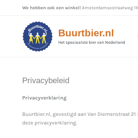
Ga
We hebben ook een winkel!
Amsterdamsestraatweg 116
naar
de
inhoud
Buurtbier.nl
Het speciaalste bier van Nederland
Privacybeleid
Privacyverklaring
Buurtbier.nl, gevestigd aan Van Diemenstraat 2
deze privacyverklaring.