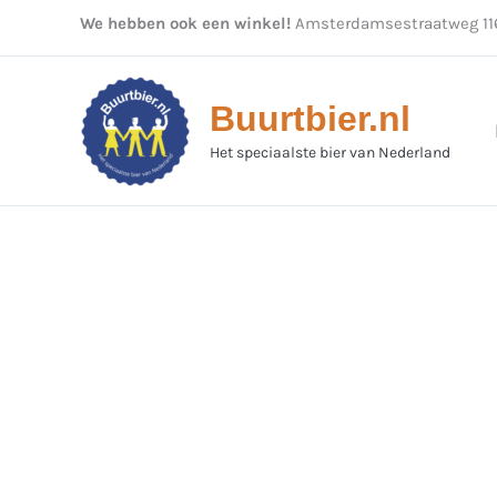
Ga
We hebben ook een winkel!
Amsterdamsestraatweg 116
naar
de
inhoud
Buurtbier.nl
Het speciaalste bier van Nederland