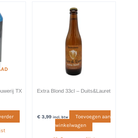
AAD
uwerij TX
Extra Blond 33cl – Duits&Lauret
verder
Toevoegen aan
€
3,99
incl. btw
winkelwagen
jst