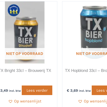
NIET OP VOORRAAD
NIET OP VOORR
TX Bright 33cl – Brouwerij TX
TX Hopblond 33cl – Bro
Lees verder
Lees 
3,49
€
3,69
incl. btw
incl. btw
Op wensenlijst
Op wensenli