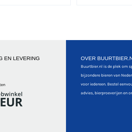
G EN LEVERING
OVER BUURTBIER.
Buurtbier.nl is de plek om 
bijzondere bieren van Nede
voor iedereen. Bestel eenvo
ten
advies, bierproeverijen en o