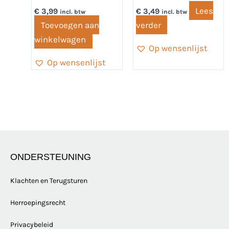
Lees
€
3,99
€
3,49
incl. btw
incl. btw
Toevoegen aan
verder
winkelwagen
Op wensenlijst
Op wensenlijst
ONDERSTEUNING
Klachten en Terugsturen
Herroepingsrecht
Privacybeleid