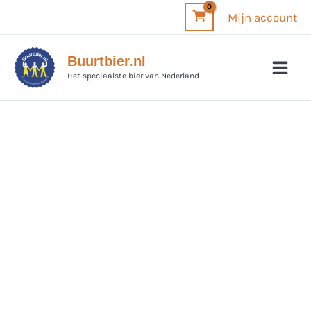
Ga
Mijn account
naar
de
Buurtbier.nl
inhoud
Het speciaalste bier van Nederland