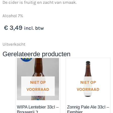
De cider is fruitig en zacht van smaak.
Alcohol 7%
€
3,49
incl. btw
Uitverkocht
Gerelateerde producten
NIET OP
NIET OP
VOORRAAD
VOORRAAD
WIPA Lentebier 33cl –
Zonnig Pale Ale 33cl –
Brouwerij ’t
Eembier