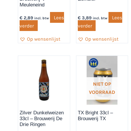
Meuleneind
Lees
Lees
€
2,89
€
3,89
incl. btw
incl. btw
verder
verder
Op wensenlijst
Op wensenlijst
NIET OP
VOORRAAD
Zilver Dunkelweizen
TX Bright 33cl –
33cl – Brouwerij De
Brouwerij TX
Drie Ringen