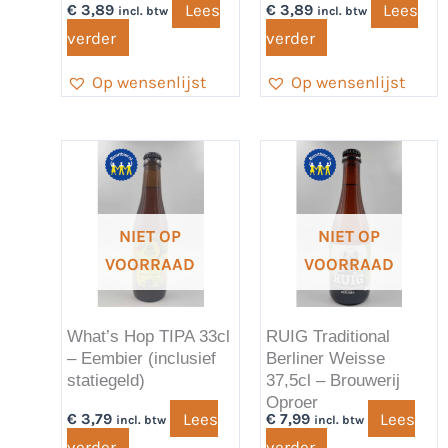
Lees
Lees
€
3,89
€
3,89
incl. btw
incl. btw
verder
verder
Op wensenlijst
Op wensenlijst
NIET OP
NIET OP
VOORRAAD
VOORRAAD
What’s Hop TIPA 33cl
RUIG Traditional
– Eembier (inclusief
Berliner Weisse
statiegeld)
37,5cl – Brouwerij
Oproer
Lees
Lees
€
3,79
€
7,99
incl. btw
incl. btw
verder
verder