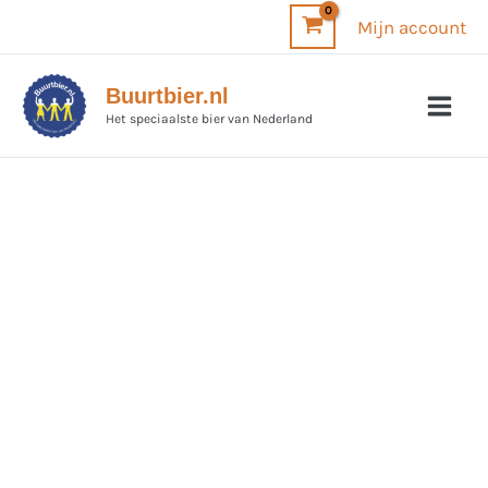
Ga
Mijn account
naar
de
Buurtbier.nl
inhoud
Het speciaalste bier van Nederland