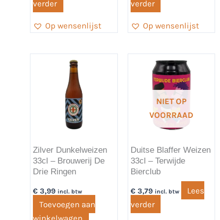
verder
verder
Op wensenlijst
Op wensenlijst
NIET OP
VOORRAAD
Zilver Dunkelweizen
Duitse Blaffer Weizen
33cl – Brouwerij De
33cl – Terwijde
Drie Ringen
Bierclub
Lees
€
3,99
€
3,79
incl. btw
incl. btw
Toevoegen aan
verder
winkelwagen