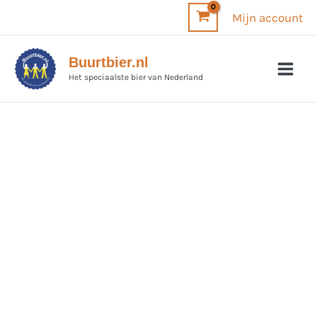
Ga
Mijn account
naar
de
Buurtbier.nl
inhoud
Het speciaalste bier van Nederland