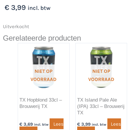
€
3,99
incl. btw
Uitverkocht
Gerelateerde producten
NIET OP
NIET OP
VOORRAAD
VOORRAAD
TX Hopblond 33cl –
TX Island Pale Ale
Brouwerij TX
(IPA) 33cl – Brouwerij
TX
Lees
Lees
€
3,69
€
3,99
incl. btw
incl. btw