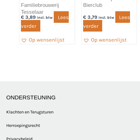
Familiebrouwerij
Bierclub
Tesselaar
Lees
Lees
€
3,89
€
3,79
incl. btw
incl. btw
verder
verder
Op wensenlijst
Op wensenlijst
ONDERSTEUNING
Klachten en Terugsturen
Herroepingsrecht
Privacybeleid