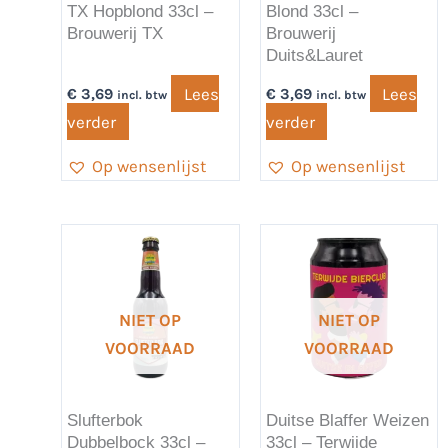
TX Hopblond 33cl –
Blond 33cl –
Brouwerij TX
Brouwerij
Duits&Lauret
Lees
Lees
€
3,69
€
3,69
incl. btw
incl. btw
verder
verder
Op wensenlijst
Op wensenlijst
NIET OP
NIET OP
VOORRAAD
VOORRAAD
Slufterbok
Duitse Blaffer Weizen
Dubbelbock 33cl –
33cl – Terwijde