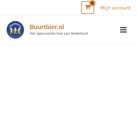
Ga
Mijn account
naar
de
Buurtbier.nl
inhoud
Het speciaalste bier van Nederland