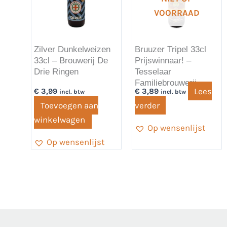
VOORRAAD
Zilver Dunkelweizen
Bruuzer Tripel 33cl
33cl – Brouwerij De
Prijswinnaar! –
Drie Ringen
Tesselaar
Familiebrouwerij
Lees
€
3,99
€
3,89
incl. btw
incl. btw
Toevoegen aan
verder
winkelwagen
Op wensenlijst
Op wensenlijst