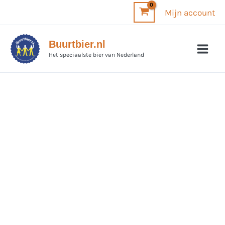
Ga
Mijn account
naar
de
Buurtbier.nl
inhoud
Het speciaalste bier van Nederland