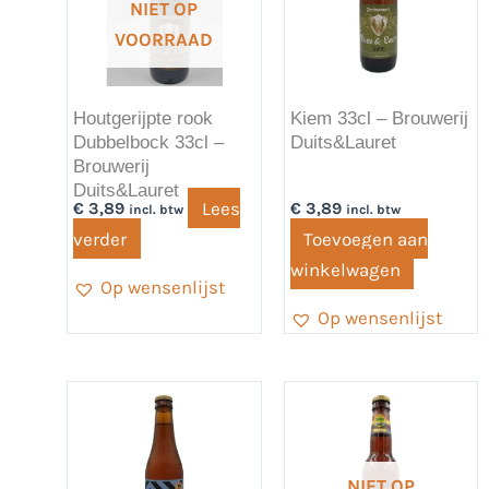
NIET OP
VOORRAAD
Houtgerijpte rook
Kiem 33cl – Brouwerij
Dubbelbock 33cl –
Duits&Lauret
Brouwerij
Duits&Lauret
Lees
€
3,89
€
3,89
incl. btw
incl. btw
verder
Toevoegen aan
winkelwagen
Op wensenlijst
Op wensenlijst
NIET OP