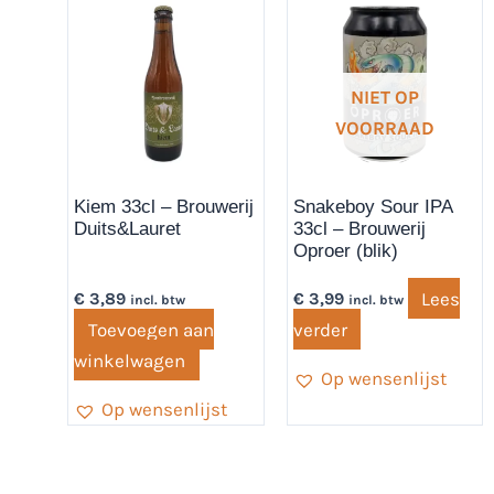
NIET OP
VOORRAAD
Kiem 33cl – Brouwerij
Snakeboy Sour IPA
Duits&Lauret
33cl – Brouwerij
Oproer (blik)
Lees
€
3,89
€
3,99
incl. btw
incl. btw
Toevoegen aan
verder
winkelwagen
Op wensenlijst
Op wensenlijst