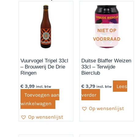
NIET OP
VOORRAAD
Vuurvogel Tripel 33cl
Duitse Blaffer Weizen
– Brouwerij De Drie
33cl – Terwijde
Ringen
Bierclub
Lees
€
3,99
€
3,79
incl. btw
incl. btw
Toevoegen aan
verder
winkelwagen
Op wensenlijst
Op wensenlijst