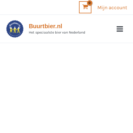
Ga
Mijn account
naar
de
Buurtbier.nl
inhoud
Het speciaalste bier van Nederland