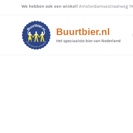
Ga
We hebben ook een winkel!
Amsterdamsestraatweg 116
naar
de
inhoud
Buurtbier.nl
Het speciaalste bier van Nederland