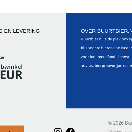
G EN LEVERING
OVER BUURTBIER.
Buurtbier.nl is de plek om 
bijzondere bieren van Nede
voor iedereen. Bestel eenvo
ten
advies, bierproeverijen en o
© 2026 Buu