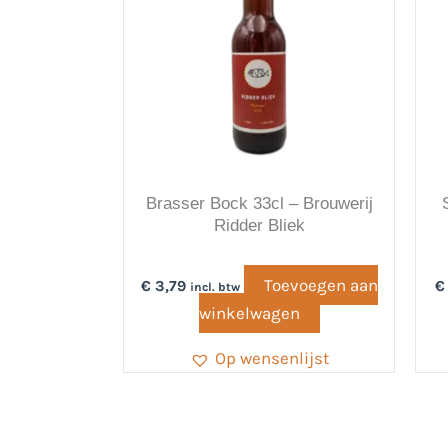
Brasser Bock 33cl – Brouwerij
Ridder Bliek
Toevoegen aan
€
3,79
€
incl. btw
winkelwagen
Op wensenlijst