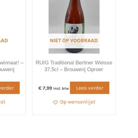
AAD
NIET OP VOORRAAD
swinnaar! –
RUIG Traditional Berliner Weisse
ouwerij
37,5cl – Brouwerij Oproer
verder
Lees verder
€
7,99
incl. btw
jst
Op wensenlijst