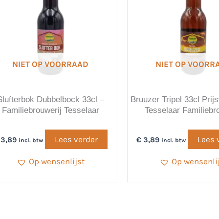
NIET OP VOORRAAD
NIET OP VOORR
Slufterbok Dubbelbock 33cl –
Bruuzer Tripel 33cl Prij
Familiebrouwerij Tesselaar
Tesselaar Familiebr
Lees verder
Lees 
3,89
€
3,89
incl. btw
incl. btw
Op wensenlijst
Op wensenli