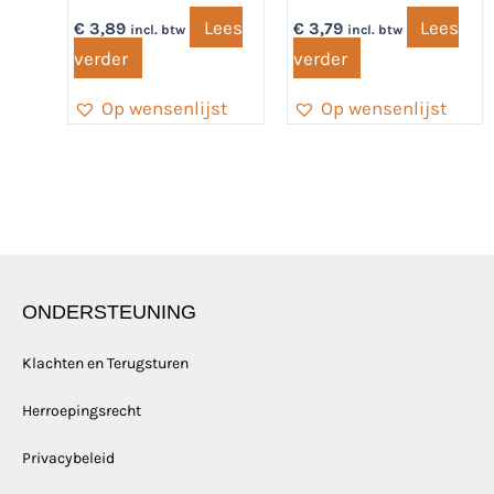
Lees
Lees
€
3,89
€
3,79
incl. btw
incl. btw
verder
verder
Op wensenlijst
Op wensenlijst
ONDERSTEUNING
Klachten en Terugsturen
Herroepingsrecht
Privacybeleid