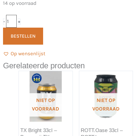
Chill
14 op voorraad
Bob
Blond
-
+
0,3%
BESTELLEN
33cl
-
Op wensenlijst
Eembier
aantal
Gerelateerde producten
NIET OP
NIET OP
VOORRAAD
VOORRAAD
TX Bright 33cl –
ROTT.Oase 33cl –