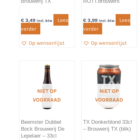
Brouwerij TX
ROTT.brouwers
Lees
Lees
€
3,49
€
3,99
incl. btw
incl. btw
verder
verder
Op wensenlijst
Op wensenlijst
NIET OP
NIET OP
VOORRAAD
VOORRAAD
Beemster Dubbel
TX Donkerblond 33cl
Bock Brouwerij De
– Brouwerij TX (blik)
Lepelaer – 33cl