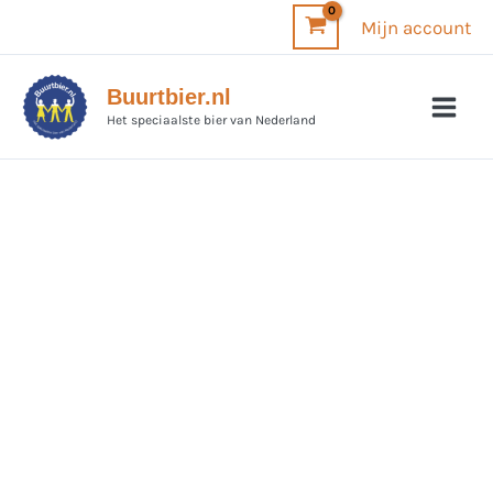
Ga
Mijn account
naar
de
Buurtbier.nl
inhoud
Het speciaalste bier van Nederland