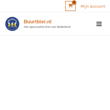
Ga
Mijn account
naar
de
Buurtbier.nl
inhoud
Het speciaalste bier van Nederland