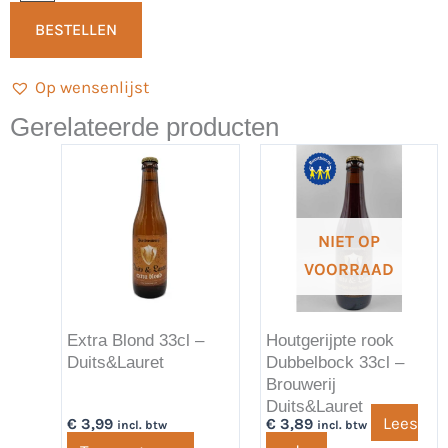
Cascadian
BESTELLEN
Dark
-
Op wensenlijst
Eembier
aantal
Gerelateerde producten
NIET OP
VOORRAAD
Extra Blond 33cl –
Houtgerijpte rook
Duits&Lauret
Dubbelbock 33cl –
Brouwerij
Duits&Lauret
Lees
€
3,99
€
3,89
incl. btw
incl. btw