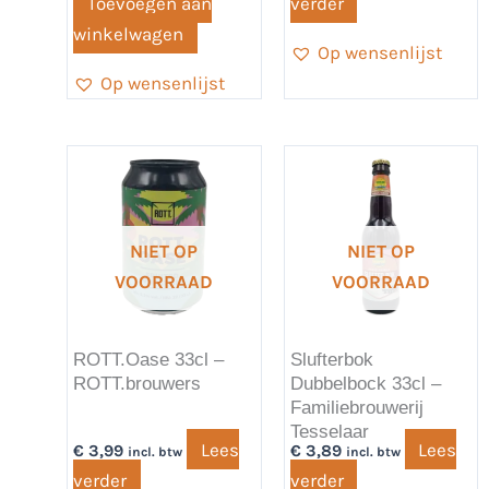
Toevoegen aan
verder
winkelwagen
Op wensenlijst
Op wensenlijst
NIET OP
NIET OP
VOORRAAD
VOORRAAD
ROTT.Oase 33cl –
Slufterbok
ROTT.brouwers
Dubbelbock 33cl –
Familiebrouwerij
Tesselaar
Lees
Lees
€
3,99
€
3,89
incl. btw
incl. btw
verder
verder