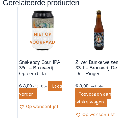
Gerelateerde producten
NIET OP
VOORRAAD
Snakeboy Sour IPA
Zilver Dunkelweizen
33cl – Brouwerij
33cl – Brouwerij De
Oproer (blik)
Drie Ringen
Lees
€
3,99
€
3,99
incl. btw
incl. btw
verder
Toevoegen aan
winkelwagen
Op wensenlijst
Op wensenlijst