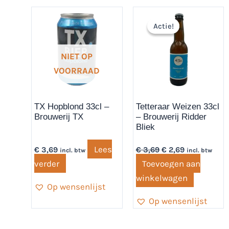
Oorspronkelijke
Huidige
prijs
prijs
Actie!
Actie!
was:
is:
€ 3,69.
€ 2,69.
NIET OP
VOORRAAD
TX Hopblond 33cl –
Tetteraar Weizen 33cl
Brouwerij TX
– Brouwerij Ridder
Bliek
Lees
€
3,69
€
3,69
€
2,69
incl. btw
incl. btw
verder
Toevoegen aan
winkelwagen
Op wensenlijst
Op wensenlijst