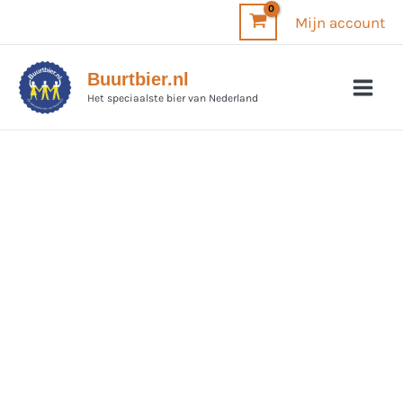
Ga
Mijn account
naar
de
Buurtbier.nl
inhoud
Het speciaalste bier van Nederland