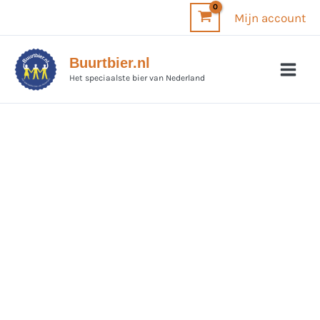
Ga
Mijn account
naar
de
Buurtbier.nl
inhoud
Het speciaalste bier van Nederland