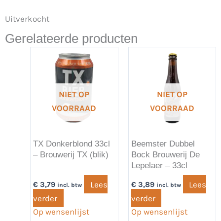
Uitverkocht
Gerelateerde producten
NIET OP
NIET OP
VOORRAAD
VOORRAAD
TX Donkerblond 33cl
Beemster Dubbel
– Brouwerij TX (blik)
Bock Brouwerij De
Lepelaer – 33cl
Lees
Lees
€
3,79
€
3,89
incl. btw
incl. btw
verder
verder
Op wensenlijst
Op wensenlijst