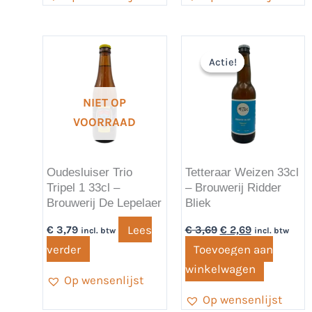
Oorspronkelijke
Huidige
prijs
prijs
Actie!
Actie!
was:
is:
€ 3,69.
€ 2,69.
NIET OP
VOORRAAD
Oudesluiser Trio
Tetteraar Weizen 33cl
Tripel 1 33cl –
– Brouwerij Ridder
Brouwerij De Lepelaer
Bliek
Lees
€
3,79
€
3,69
€
2,69
incl. btw
incl. btw
verder
Toevoegen aan
winkelwagen
Op wensenlijst
Op wensenlijst