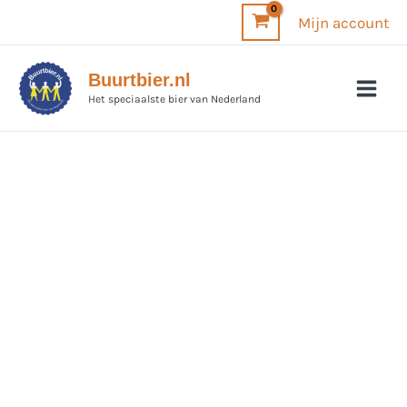
Ga
Mijn account
naar
de
Buurtbier.nl
inhoud
Het speciaalste bier van Nederland