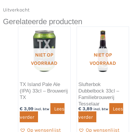
Uitverkocht
Gerelateerde producten
NIET OP
NIET OP
VOORRAAD
VOORRAAD
TX Island Pale Ale
Slufterbok
(IPA) 33cl – Brouwerij
Dubbelbock 33cl –
TX
Familiebrouwerij
Tesselaar
Lees
Lees
€
3,99
€
3,89
incl. btw
incl. btw
verder
verder
Op wensenlijst
Op wensenlijst