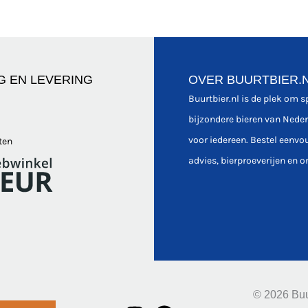
G EN LEVERING
OVER BUURTBIER.
Buurtbier.nl is de plek om 
bijzondere bieren van Nede
voor iedereen. Bestel eenvo
ten
advies, bierproeverijen en o
© 2026 Buu