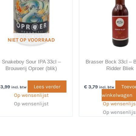
NIET OP VOORRAAD
Snakeboy Sour IPA 33cl –
Brasser Bock 33cl – B
Brouwerij Oproer (blik)
Ridder Bliek
Lees verder
Toevo
3,99
€
3,79
incl. btw
incl. btw
Op wensenlijst
winkelwagen
Op wensenlijst
Op wensenlijs
Op wensenlijs