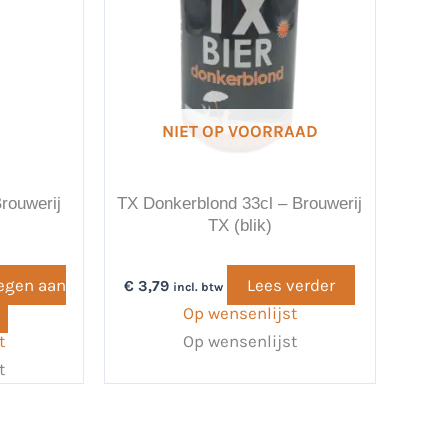
NIET OP VOORRAAD
rouwerij
TX Donkerblond 33cl – Brouwerij
TX (blik)
egen aan
Lees verder
€
3,79
incl. btw
Op wensenlijst
t
Op wensenlijst
t