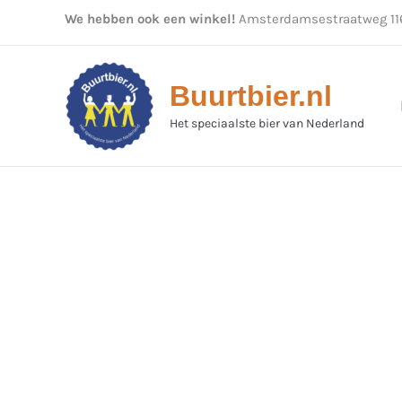
Ga
We hebben ook een winkel!
Amsterdamsestraatweg 116
naar
de
inhoud
Buurtbier.nl
Het speciaalste bier van Nederland