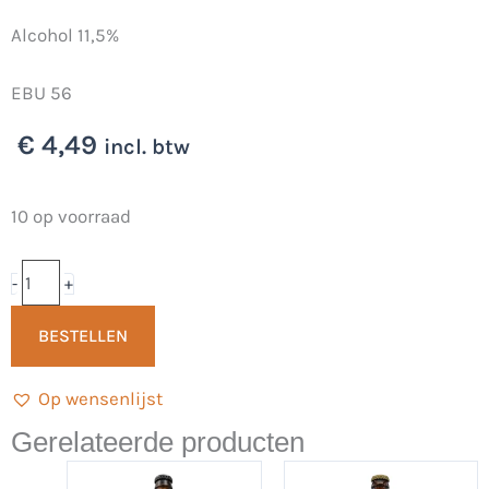
Alcohol 11,5%
EBU 56
€
4,49
incl. btw
Elixer
10 op voorraad
stout
Berenburg
-
+
33cl
BESTELLEN
-
Brouwerij
Op wensenlijst
Grutte
Pier
Gerelateerde producten
aantal