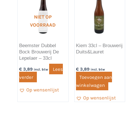
NIET OP
VOORRAAD
Beemster Dubbel
Kiem 33cl – Brouwerij
Bock Brouwerij De
Duits&Lauret
Lepelaer – 33cl
Lees
€
3,89
€
3,89
incl. btw
incl. btw
verder
Toevoegen aan
winkelwagen
Op wensenlijst
Op wensenlijst