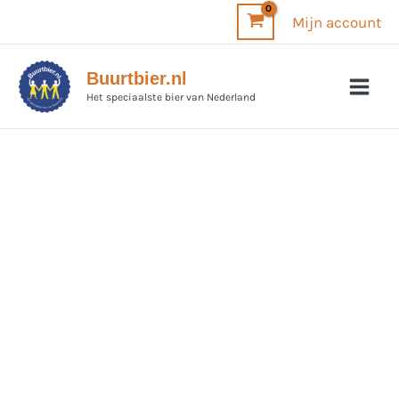
Ga
Mijn account
naar
de
Buurtbier.nl
inhoud
Het speciaalste bier van Nederland