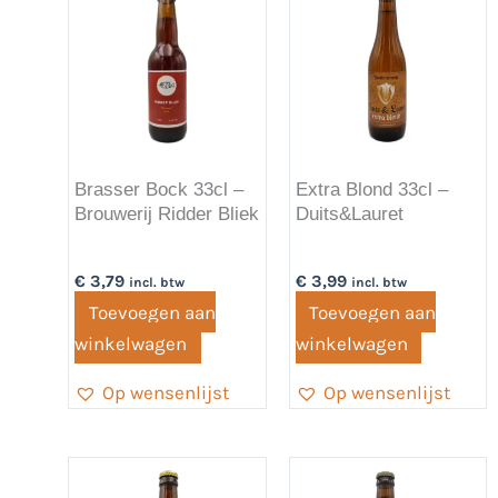
Brasser Bock 33cl –
Extra Blond 33cl –
Brouwerij Ridder Bliek
Duits&Lauret
€
3,79
€
3,99
incl. btw
incl. btw
Toevoegen aan
Toevoegen aan
winkelwagen
winkelwagen
Op wensenlijst
Op wensenlijst