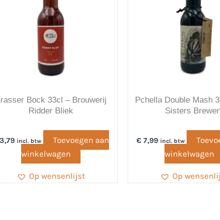
rasser Bock 33cl – Brouwerij
Pchella Double Mash 3
Ridder Bliek
Sisters Brewer
Toevoegen aan
Toevo
3,79
€
7,99
incl. btw
incl. btw
winkelwagen
winkelwagen
Op wensenlijst
Op wensenli