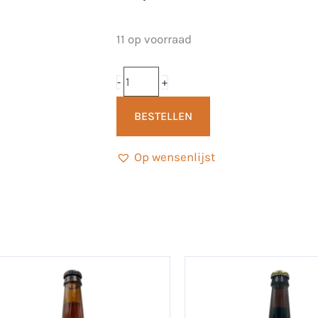
Frankencider
11 op voorraad
50
cl
-
+
-
BESTELLEN
Highraven
Ciders
Op wensenlijst
aantal