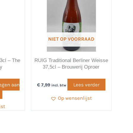
NIET OP VOORRAAD
3cl – The
RUIG Traditional Berliner Weisse
y
37,5cl – Brouwerij Oproer
egen aan
Lees verder
€
7,99
incl. btw
Op wensenlijst
jst