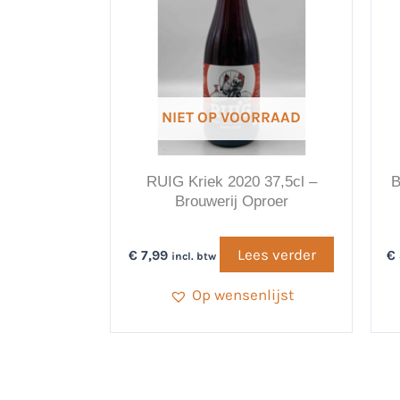
NIET OP VOORRAAD
RUIG Kriek 2020 37,5cl –
B
Brouwerij Oproer
Lees verder
€
7,99
€
incl. btw
Op wensenlijst