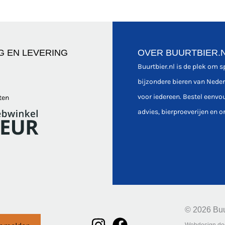
G EN LEVERING
OVER BUURTBIER.
Buurtbier.nl is de plek om 
bijzondere bieren van Nede
voor iedereen. Bestel eenvo
ten
advies, bierproeverijen en o
© 2026 Buu