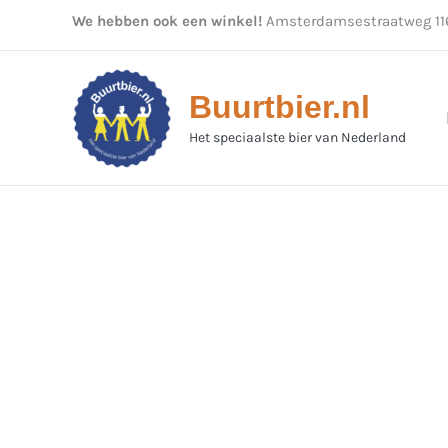
Ga
We hebben ook een winkel!
Amsterdamsestraatweg 116
naar
de
inhoud
Buurtbier.nl
Het speciaalste bier van Nederland