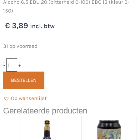
Alcohol6,5 EBU 20 (bitterheid 0-100) EBC 13 (kleur 0-
150)
€
3,89
incl. btw
Franse
31 op voorraad
Blonde
33cl
-
+
-
BESTELLEN
BE+ER
aantal
Op wensenlijst
Gerelateerde producten