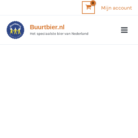
Ga
Mijn account
naar
de
Buurtbier.nl
inhoud
Het speciaalste bier van Nederland