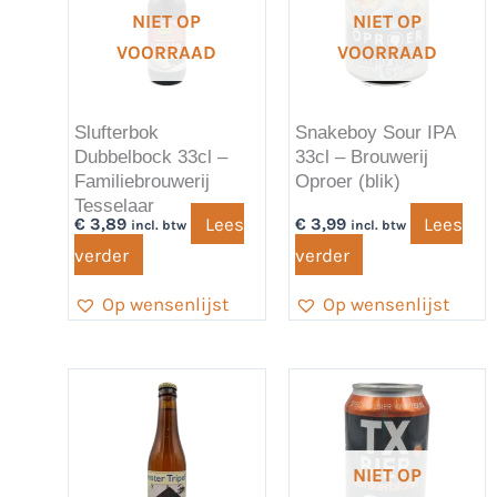
NIET OP
NIET OP
VOORRAAD
VOORRAAD
Slufterbok
Snakeboy Sour IPA
Dubbelbock 33cl –
33cl – Brouwerij
Familiebrouwerij
Oproer (blik)
Tesselaar
Lees
Lees
€
3,89
€
3,99
incl. btw
incl. btw
verder
verder
Op wensenlijst
Op wensenlijst
NIET OP