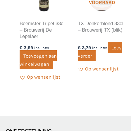
VOORRAAD
Beemster Tripel 33cl
TX Donkerblond 33cl
– Brouwerij De
– Brouwerij TX (blik)
Lepelaer
Lees
€
3,99
€
3,79
incl. btw
incl. btw
Toevoegen aan
verder
winkelwagen
Op wensenlijst
Op wensenlijst