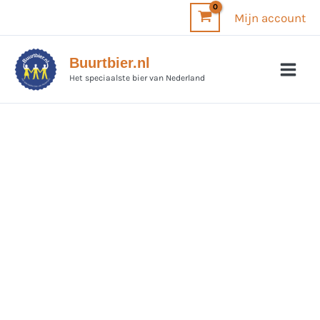
Ga
Mijn account
naar
de
Buurtbier.nl
inhoud
Het speciaalste bier van Nederland