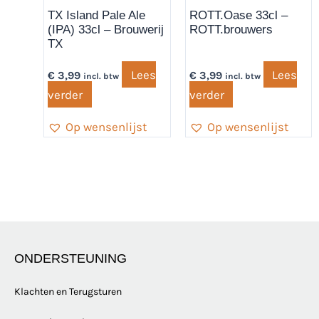
TX Island Pale Ale
ROTT.Oase 33cl –
(IPA) 33cl – Brouwerij
ROTT.brouwers
TX
Lees
Lees
€
3,99
€
3,99
incl. btw
incl. btw
verder
verder
Op wensenlijst
Op wensenlijst
ONDERSTEUNING
Klachten en Terugsturen