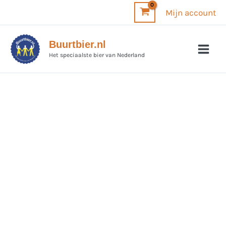
Ga
Mijn account
naar
de
Buurtbier.nl
inhoud
Het speciaalste bier van Nederland