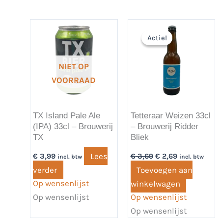
Oorspronkelijke
Huidige
prijs
prijs
Actie!
Actie!
was:
is:
€ 3,69.
€ 2,69.
NIET OP
VOORRAAD
TX Island Pale Ale
Tetteraar Weizen 33cl
(IPA) 33cl – Brouwerij
– Brouwerij Ridder
TX
Bliek
Lees
€
3,99
€
3,69
€
2,69
incl. btw
incl. btw
verder
Toevoegen aan
Op wensenlijst
winkelwagen
Op wensenlijst
Op wensenlijst
Op wensenlijst