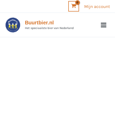
Ga
Mijn account
naar
de
Buurtbier.nl
inhoud
Het speciaalste bier van Nederland