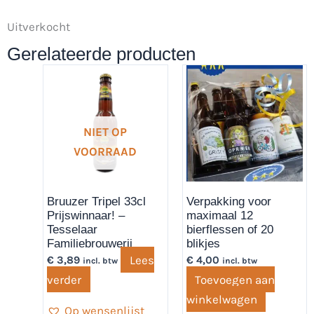
Uitverkocht
Gerelateerde producten
NIET OP
VOORRAAD
Bruuzer Tripel 33cl
Verpakking voor
Prijswinnaar! –
maximaal 12
Tesselaar
bierflessen of 20
Familiebrouwerij
blikjes
Lees
€
3,89
€
4,00
incl. btw
incl. btw
verder
Toevoegen aan
winkelwagen
Op wensenlijst