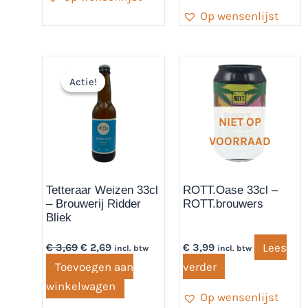
Op wensenlijst
Oorspronkelijke
Huidige
prijs
prijs
Actie!
Actie!
was:
is:
€ 3,69.
€ 2,69.
NIET OP
VOORRAAD
Tetteraar Weizen 33cl
ROTT.Oase 33cl –
– Brouwerij Ridder
ROTT.brouwers
Bliek
Lees
€
3,69
€
2,69
€
3,99
incl. btw
incl. btw
Toevoegen aan
verder
winkelwagen
Op wensenlijst