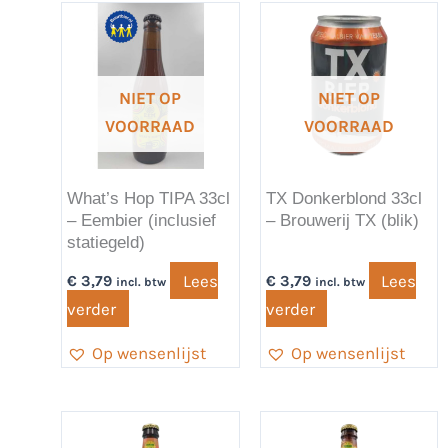
NIET OP
NIET OP
VOORRAAD
VOORRAAD
What’s Hop TIPA 33cl
TX Donkerblond 33cl
– Eembier (inclusief
– Brouwerij TX (blik)
statiegeld)
Lees
Lees
€
3,79
€
3,79
incl. btw
incl. btw
verder
verder
Op wensenlijst
Op wensenlijst