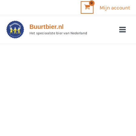
Ga
Mijn account
naar
de
Buurtbier.nl
inhoud
Het speciaalste bier van Nederland