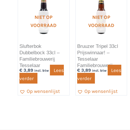
NIET OP
NIET OP
VOORRAAD
VOORRAAD
Slufterbok
Bruuzer Tripel 33cl
Dubbelbock 33cl –
Prijswinnaar! –
Familiebrouwerij
Tesselaar
Tesselaar
Familiebrouwerij
Lees
Lees
€
3,89
€
3,89
incl. btw
incl. btw
verder
verder
Op wensenlijst
Op wensenlijst