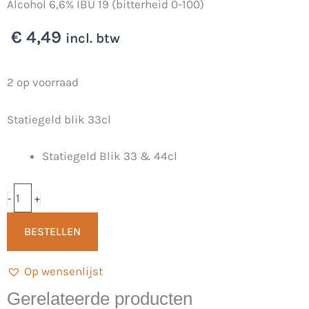
Alcohol 6,6% IBU 19 (bitterheid 0-100)
€
4,49
incl. btw
Hazy
2 op voorraad
Je
Statiegeld blik 33cl
Wel
2.0
Statiegeld Blik 33 & 44cl
33cl
-
Jelster
-
+
B1er
BESTELLEN
aantal
Op wensenlijst
Gerelateerde producten