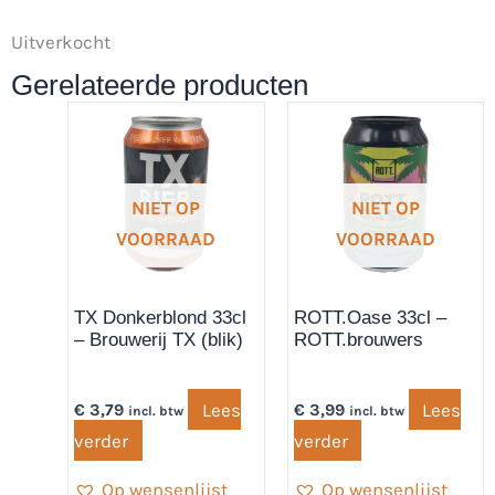
Uitverkocht
Gerelateerde producten
NIET OP
NIET OP
VOORRAAD
VOORRAAD
TX Donkerblond 33cl
ROTT.Oase 33cl –
– Brouwerij TX (blik)
ROTT.brouwers
Lees
Lees
€
3,79
€
3,99
incl. btw
incl. btw
verder
verder
Op wensenlijst
Op wensenlijst