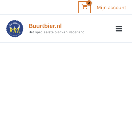
Ga
Mijn account
naar
de
Buurtbier.nl
inhoud
Het speciaalste bier van Nederland