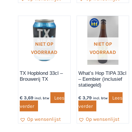
NIET OP
NIET OP
VOORRAAD
VOORRAAD
TX Hopblond 33cl –
What’s Hop TIPA 33cl
Brouwerij TX
– Eembier (inclusief
statiegeld)
Lees
Lees
€
3,69
€
3,79
incl. btw
incl. btw
verder
verder
Op wensenlijst
Op wensenlijst