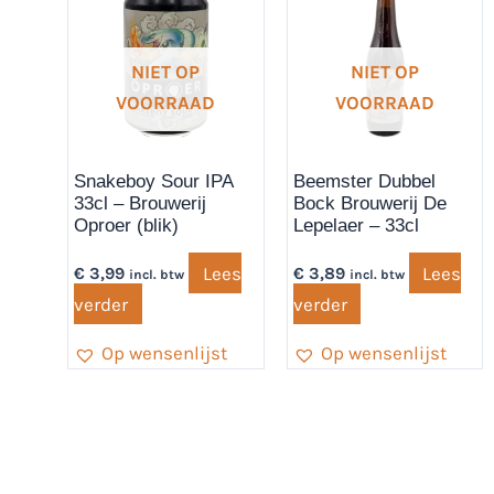
NIET OP
NIET OP
VOORRAAD
VOORRAAD
Snakeboy Sour IPA
Beemster Dubbel
33cl – Brouwerij
Bock Brouwerij De
Oproer (blik)
Lepelaer – 33cl
Lees
Lees
€
3,99
€
3,89
incl. btw
incl. btw
verder
verder
Op wensenlijst
Op wensenlijst