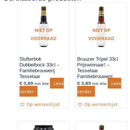
NIET OP
NIET OP
VOORRAAD
VOORRAAD
Slufterbok
Bruuzer Tripel 33cl
Dubbelbock 33cl –
Prijswinnaar! –
Familiebrouwerij
Tesselaar
Tesselaar
Familiebrouwerij
Lees
Lees
€
3,89
€
3,89
incl. btw
incl. btw
verder
verder
Op wensenlijst
Op wensenlijst