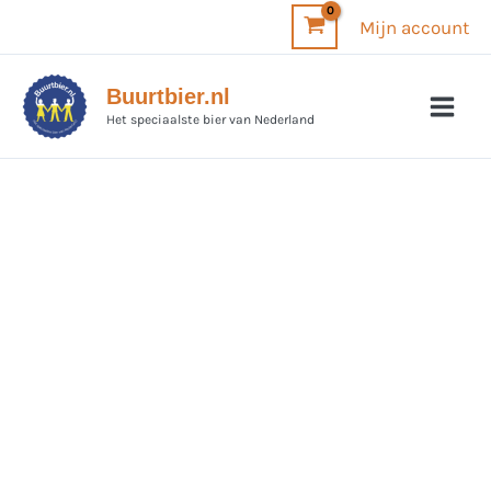
Ga
Mijn account
naar
de
Buurtbier.nl
inhoud
Het speciaalste bier van Nederland