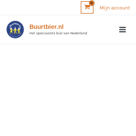
Ga
Mijn account
naar
de
Buurtbier.nl
inhoud
Het speciaalste bier van Nederland