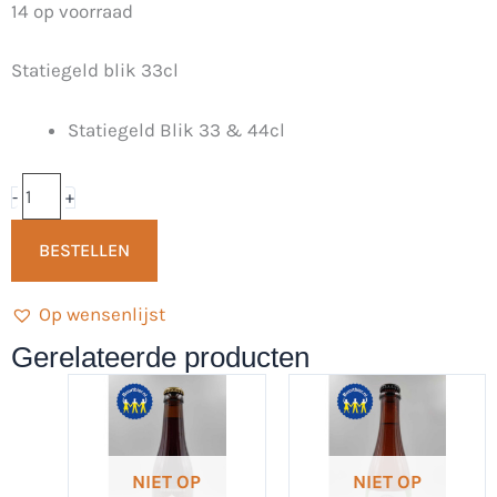
Hopfather
14 op voorraad
IPA
Statiegeld blik 33cl
33cl
-
Statiegeld Blik 33 & 44cl
Oersoep
aantal
-
+
BESTELLEN
Op wensenlijst
Gerelateerde producten
NIET OP
NIET OP