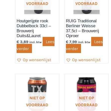
VOORRAAD
VOORRAAD
Houtgerijpte rook
RUIG Traditional
Dubbelbock 33cl –
Berliner Weisse
Brouwerij
37,5cl – Brouwerij
Duits&Lauret
Oproer
Lees
Lees
€
3,89
€
7,99
incl. btw
incl. btw
verder
verder
Op wensenlijst
Op wensenlijst
NIET OP
NIET OP
VOORRAAD
VOORRAAD