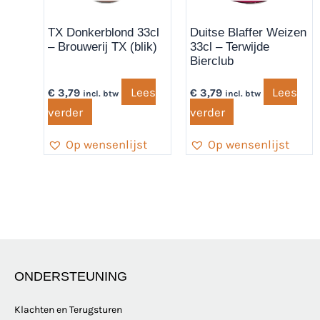
TX Donkerblond 33cl
Duitse Blaffer Weizen
– Brouwerij TX (blik)
33cl – Terwijde
Bierclub
Lees
Lees
€
3,79
€
3,79
incl. btw
incl. btw
verder
verder
Op wensenlijst
Op wensenlijst
ONDERSTEUNING
Klachten en Terugsturen