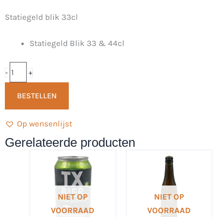
weizen
Statiegeld blik 33cl
33cl
-
Statiegeld Blik 33 & 44cl
Hofbrouwerij
Reijngoud
aantal
-
+
BESTELLEN
Op wensenlijst
Gerelateerde producten
NIET OP
NIET OP
VOORRAAD
VOORRAAD