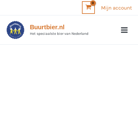
Ga
Mijn account
naar
de
Buurtbier.nl
inhoud
Het speciaalste bier van Nederland