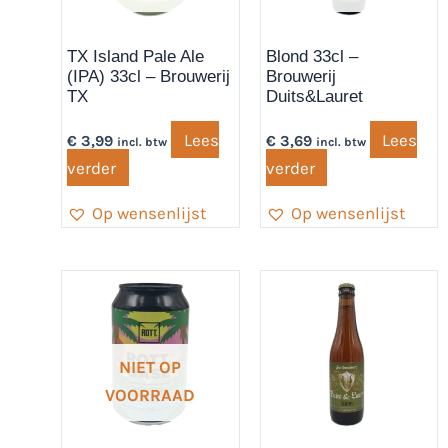
TX Island Pale Ale
Blond 33cl –
(IPA) 33cl – Brouwerij
Brouwerij
TX
Duits&Lauret
Lees
Lees
€
3,99
€
3,69
incl. btw
incl. btw
verder
verder
Op wensenlijst
Op wensenlijst
NIET OP
VOORRAAD