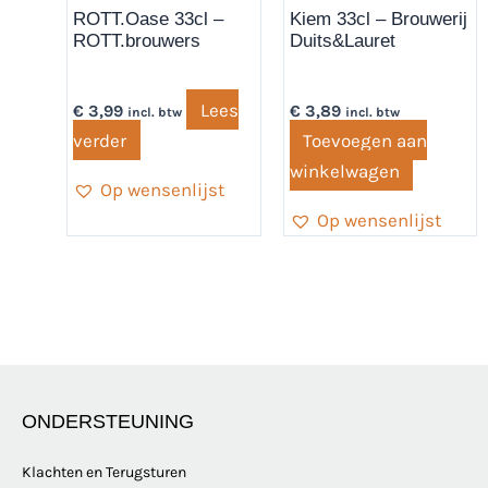
ROTT.Oase 33cl –
Kiem 33cl – Brouwerij
ROTT.brouwers
Duits&Lauret
Lees
€
3,99
€
3,89
incl. btw
incl. btw
verder
Toevoegen aan
winkelwagen
Op wensenlijst
Op wensenlijst
ONDERSTEUNING
Klachten en Terugsturen