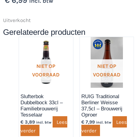
€
6,99
incl. btw
Uitverkocht
Gerelateerde producten
NIET OP
NIET OP
VOORRAAD
VOORRAAD
Slufterbok
RUIG Traditional
Dubbelbock 33cl –
Berliner Weisse
Familiebrouwerij
37,5cl – Brouwerij
Tesselaar
Oproer
Lees
Lees
€
3,89
€
7,99
incl. btw
incl. btw
verder
verder