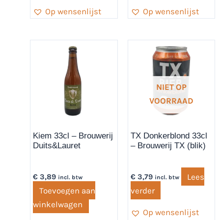
Op wensenlijst
Op wensenlijst
NIET OP
VOORRAAD
Kiem 33cl – Brouwerij
TX Donkerblond 33cl
Duits&Lauret
– Brouwerij TX (blik)
Lees
€
3,89
€
3,79
incl. btw
incl. btw
Toevoegen aan
verder
winkelwagen
Op wensenlijst