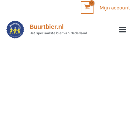
Ga
Mijn account
naar
de
Buurtbier.nl
inhoud
Het speciaalste bier van Nederland