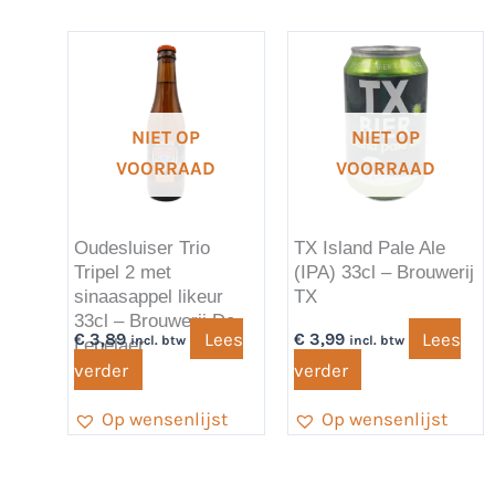
NIET OP
NIET OP
VOORRAAD
VOORRAAD
Oudesluiser Trio
TX Island Pale Ale
Tripel 2 met
(IPA) 33cl – Brouwerij
sinaasappel likeur
TX
33cl – Brouwerij De
Lees
Lees
€
3,89
€
3,99
incl. btw
incl. btw
Lepelaer
verder
verder
Op wensenlijst
Op wensenlijst