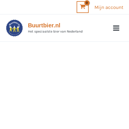
Ga
Mijn account
naar
de
Buurtbier.nl
inhoud
Het speciaalste bier van Nederland