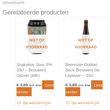
Uitverkocht
Gerelateerde producten
NIET OP
NIET OP
VOORRAAD
VOORRAAD
Snakeboy Sour IPA
Beemster Dubbel
33cl – Brouwerij
Bock Brouwerij De
Oproer (blik)
Lepelaer – 33cl
Lees
Lees
€
3,99
€
3,89
incl. btw
incl. btw
verder
verder
Op wensenlijst
Op wensenlijst