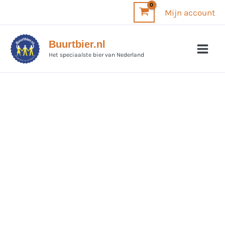
Ga
Mijn account
naar
de
Buurtbier.nl
inhoud
Het speciaalste bier van Nederland