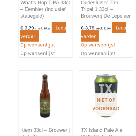
What’s Hop TIPA 33cl
Oudesluiser Trio
– Eembier (inclusief
Tripel 1 33cl –
statiegeld)
Brouwerij De Lepelaer
Lees
Lees
€
3,79
€
3,79
incl. btw
incl. btw
verder
verder
Op wensenlijst
Op wensenlijst
Op wensenlijst
Op wensenlijst
NIET OP
VOORRAAD
Kiem 33cl – Brouwerij
TX Island Pale Ale