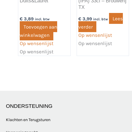
Duits&Lauret
(IPA) 33cl – Brouwerij
TX
Lees
€
3,89
€
3,99
incl. btw
incl. btw
Toevoegen aan
verder
winkelwagen
Op wensenlijst
Op wensenlijst
Op wensenlijst
Op wensenlijst
ONDERSTEUNING
Klachten en Terugsturen