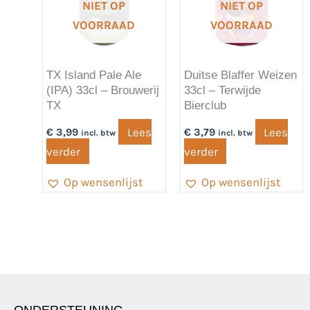
NIET OP
NIET OP
VOORRAAD
VOORRAAD
TX Island Pale Ale
Duitse Blaffer Weizen
(IPA) 33cl – Brouwerij
33cl – Terwijde
TX
Bierclub
Lees
Lees
€
3,99
€
3,79
incl. btw
incl. btw
verder
verder
Op wensenlijst
Op wensenlijst