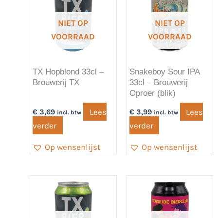
NIET OP
NIET OP
VOORRAAD
VOORRAAD
TX Hopblond 33cl –
Snakeboy Sour IPA
Brouwerij TX
33cl – Brouwerij
Oproer (blik)
Lees
Lees
€
3,69
€
3,99
incl. btw
incl. btw
verder
verder
Op wensenlijst
Op wensenlijst