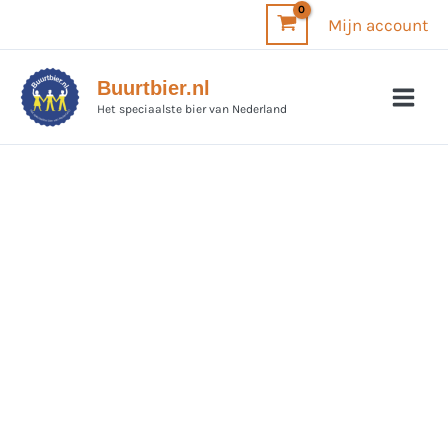
Ga
Mijn account
naar
de
Buurtbier.nl
inhoud
Het speciaalste bier van Nederland