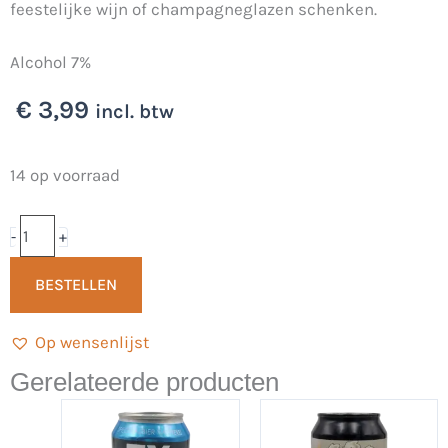
feestelijke wijn of champagneglazen schenken.
Alcohol 7%
€
3,99
incl. btw
Kleintje
14 op voorraad
Eiber
Brut
-
+
IPA
BESTELLEN
33cl
-
Op wensenlijst
Eiber
Bier
Gerelateerde producten
aantal