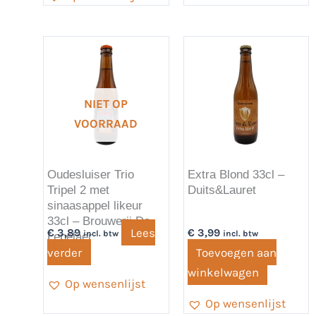
NIET OP
VOORRAAD
Oudesluiser Trio
Extra Blond 33cl –
Tripel 2 met
Duits&Lauret
sinaasappel likeur
33cl – Brouwerij De
Lees
€
3,89
€
3,99
incl. btw
incl. btw
Lepelaer
verder
Toevoegen aan
winkelwagen
Op wensenlijst
Op wensenlijst