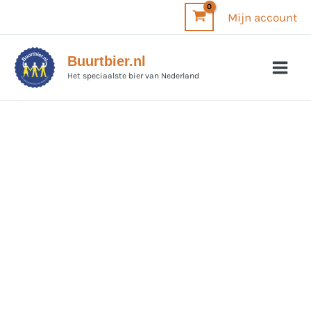
Ga
Mijn account
naar
de
Buurtbier.nl
inhoud
Het speciaalste bier van Nederland