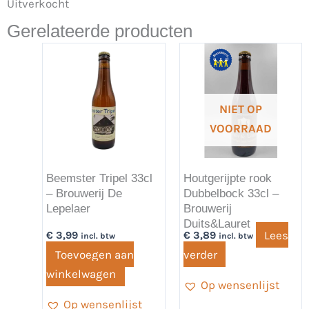
Uitverkocht
Gerelateerde producten
NIET OP
VOORRAAD
Beemster Tripel 33cl
Houtgerijpte rook
– Brouwerij De
Dubbelbock 33cl –
Lepelaer
Brouwerij
Duits&Lauret
Lees
€
3,99
€
3,89
incl. btw
incl. btw
Toevoegen aan
verder
winkelwagen
Op wensenlijst
Op wensenlijst