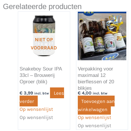
Gerelateerde producten
NIET OP
VOORRAAD
Snakeboy Sour IPA
Verpakking voor
33cl – Brouwerij
maximaal 12
Oproer (blik)
bierflessen of 20
blikjes
Lees
€
3,99
€
4,00
incl. btw
incl. btw
verder
Toevoegen aan
Op wensenlijst
winkelwagen
Op wensenlijst
Op wensenlijst
Op wensenlijst