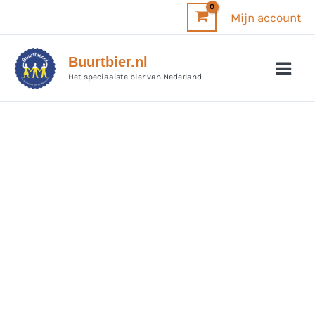
Ga
Mijn account
naar
de
Buurtbier.nl
inhoud
Het speciaalste bier van Nederland