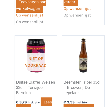
Toevoegen aan
verder
winkelwagen
Op wensenlijst
Op wensenlijst
Op wensenlijst
Op wensenlijst
NIET OP
VOORRAAD
Duitse Blaffer Weizen
Beemster Tripel 33cl
33cl – Terwijde
– Brouwerij De
Bierclub
Lepelaer
Lees
€
3,79
€
3,99
incl. btw
incl. btw