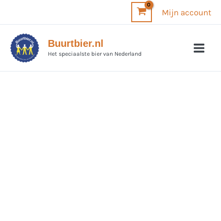
Ga
Mijn account
naar
de
Buurtbier.nl
inhoud
Het speciaalste bier van Nederland