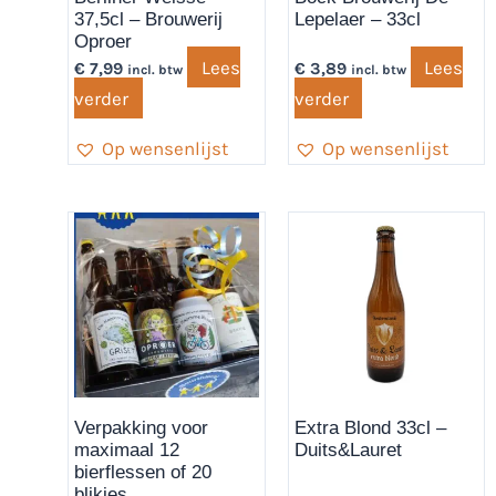
37,5cl – Brouwerij
Lepelaer – 33cl
Oproer
Lees
Lees
€
7,99
€
3,89
incl. btw
incl. btw
verder
verder
Op wensenlijst
Op wensenlijst
Verpakking voor
Extra Blond 33cl –
maximaal 12
Duits&Lauret
bierflessen of 20
blikjes