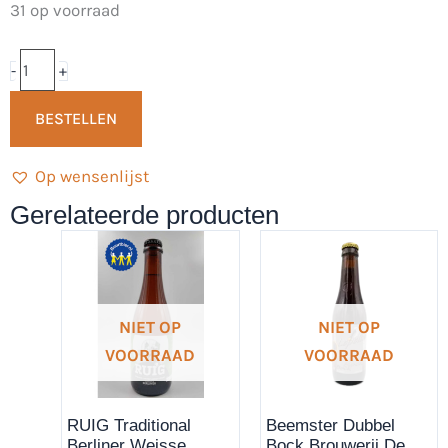
Martinus
31 op voorraad
Tripel
33cl
-
+
-
BESTELLEN
Brouwerij
Martinus
Op wensenlijst
aantal
Gerelateerde producten
NIET OP
NIET OP
VOORRAAD
VOORRAAD
RUIG Traditional
Beemster Dubbel
Berliner Weisse
Bock Brouwerij De