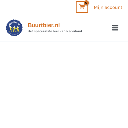
Ga
Mijn account
naar
de
Buurtbier.nl
inhoud
Het speciaalste bier van Nederland