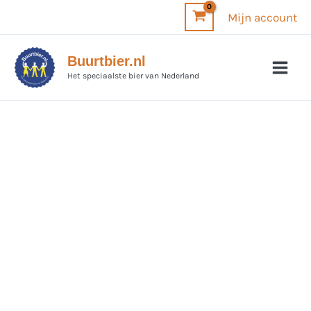
Ga
Mijn account
naar
de
Buurtbier.nl
inhoud
Het speciaalste bier van Nederland