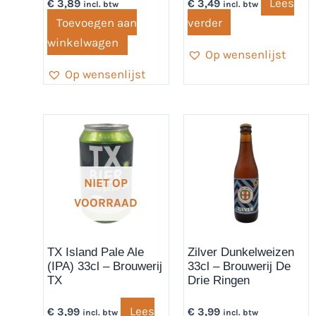
Lees
€
3,89
€
3,49
incl. btw
incl. btw
Toevoegen aan
verder
winkelwagen
Op wensenlijst
Op wensenlijst
NIET OP
VOORRAAD
TX Island Pale Ale
Zilver Dunkelweizen
(IPA) 33cl – Brouwerij
33cl – Brouwerij De
TX
Drie Ringen
Lees
€
3,99
€
3,99
incl. btw
incl. btw