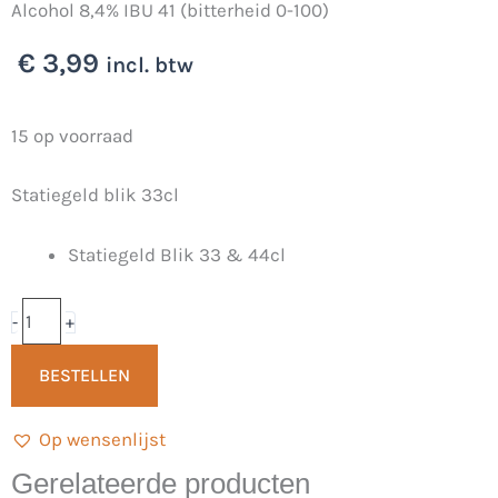
Alcohol 8,4% IBU 41 (bitterheid 0-100)
€
3,99
incl. btw
Niks
15 op voorraad
Geen
Statiegeld blik 33cl
Tralala
J*7
Statiegeld Blik 33 & 44cl
Tripel
33cl
-
-
+
Jelster
BESTELLEN
B1ER
aantal
Op wensenlijst
Gerelateerde producten