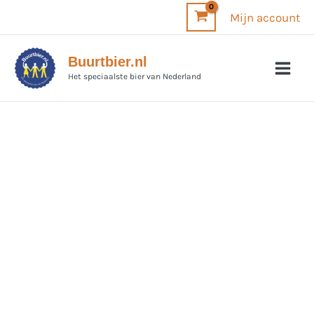
Ga
Mijn account
naar
de
Buurtbier.nl
inhoud
Het speciaalste bier van Nederland