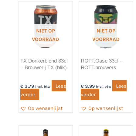
NIET OP
NIET OP
VOORRAAD
VOORRAAD
TX Donkerblond 33cl
ROTT.Oase 33cl –
– Brouwerij TX (blik)
ROTT.brouwers
Lees
Lees
€
3,79
€
3,99
incl. btw
incl. btw
verder
verder
Op wensenlijst
Op wensenlijst