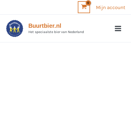
Ga
Mijn account
naar
de
Buurtbier.nl
inhoud
Het speciaalste bier van Nederland