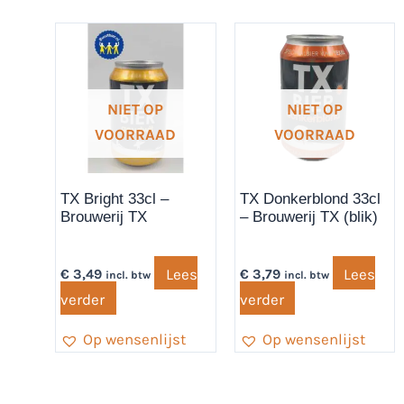
NIET OP
NIET OP
VOORRAAD
VOORRAAD
TX Bright 33cl –
TX Donkerblond 33cl
Brouwerij TX
– Brouwerij TX (blik)
Lees
Lees
€
3,49
€
3,79
incl. btw
incl. btw
verder
verder
Op wensenlijst
Op wensenlijst