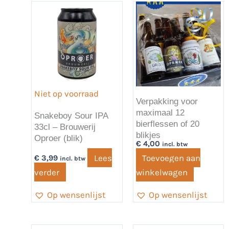
Niet op voorraad
Verpakking voor
maximaal 12
Snakeboy Sour IPA
bierflessen of 20
33cl – Brouwerij
blikjes
Oproer (blik)
€
4,00
incl. btw
Lees
Toevoegen aan
€
3,99
incl. btw
verder
winkelwagen
Op wensenlijst
Op wensenlijst