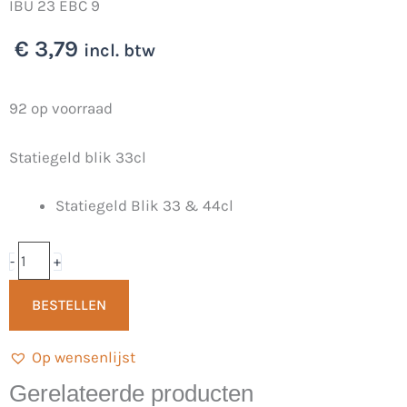
IBU 23 EBC 9
€
3,79
incl. btw
Oma
92 op voorraad
Lodewijk
Statiegeld blik 33cl
Blond
33cl
Statiegeld Blik 33 & 44cl
-
Brouwerij
Eleven
-
+
aantal
BESTELLEN
Op wensenlijst
Gerelateerde producten