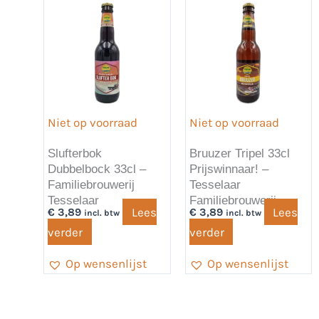
Niet op voorraad
Niet op voorraad
Slufterbok
Bruuzer Tripel 33cl
Dubbelbock 33cl –
Prijswinnaar! –
Familiebrouwerij
Tesselaar
Tesselaar
Familiebrouwerij
Lees
Lees
€
3,89
€
3,89
incl. btw
incl. btw
verder
verder
Op wensenlijst
Op wensenlijst