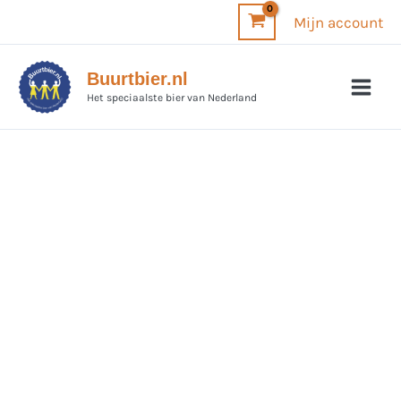
Ga
Mijn account
naar
de
Buurtbier.nl
inhoud
Het speciaalste bier van Nederland