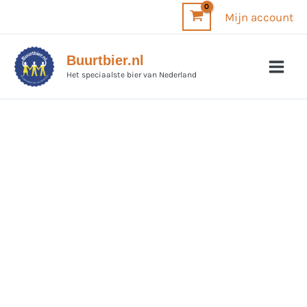
Ga
Mijn account
naar
de
Buurtbier.nl
inhoud
Het speciaalste bier van Nederland