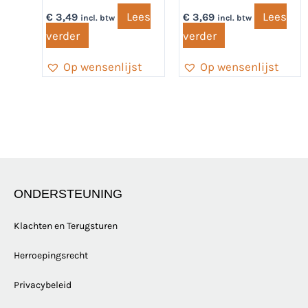
Lees
Lees
€
3,49
€
3,69
incl. btw
incl. btw
verder
verder
Op wensenlijst
Op wensenlijst
ONDERSTEUNING
Klachten en Terugsturen
Herroepingsrecht
Privacybeleid