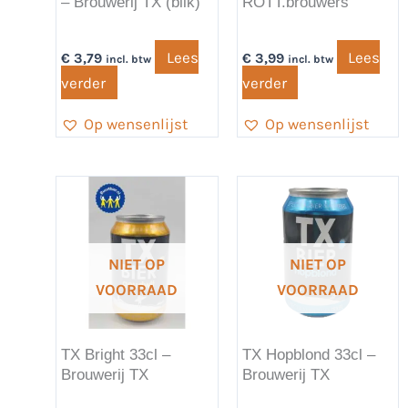
– Brouwerij TX (blik)
ROTT.brouwers
Lees
Lees
€
3,79
€
3,99
incl. btw
incl. btw
verder
verder
Op wensenlijst
Op wensenlijst
NIET OP
NIET OP
VOORRAAD
VOORRAAD
TX Bright 33cl –
TX Hopblond 33cl –
Brouwerij TX
Brouwerij TX