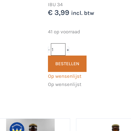
IBU 34
€
3,99
incl. btw
Papa's
41 op voorraad
Blondje
33cl
-
+
-
BESTELLEN
Brouwerij
Papa's
Op wensenlijst
aan
Op wensenlijst
de
Fles
aantal