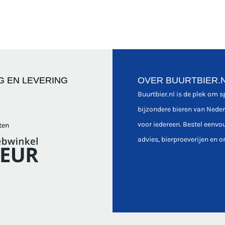
G EN LEVERING
OVER BUURTBIER.
Buurtbier.nl is de plek om 
bijzondere bieren van Nede
voor iedereen. Bestel eenvo
ten
advies, bierproeverijen en o