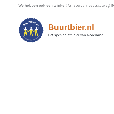
Ga
We hebben ook een winkel!
Amsterdamsestraatweg 116
naar
de
inhoud
Buurtbier.nl
Het speciaalste bier van Nederland