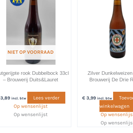
NIET OP VOORRAAD
tgerijpte rook Dubbelbock 33cl
Zilver Dunkelweizen
– Brouwerij Duits&Lauret
Brouwerij De Drie 
Lees verder
Toevo
3,89
€
3,99
incl. btw
incl. btw
Op wensenlijst
winkelwagen
Op wensenlijst
Op wensenlijs
Op wensenlijs