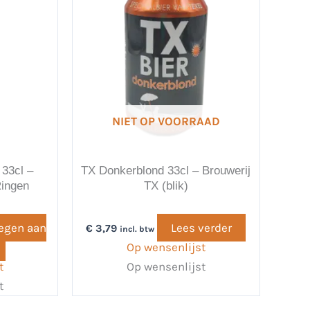
NIET OP VOORRAAD
 33cl –
TX Donkerblond 33cl – Brouwerij
Ringen
TX (blik)
egen aan
Lees verder
€
3,79
incl. btw
Op wensenlijst
t
Op wensenlijst
t