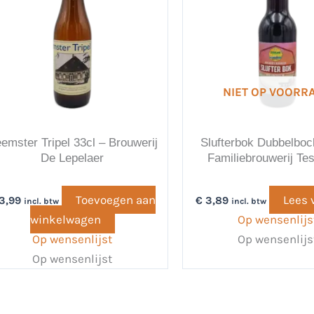
NIET OP VOORR
emster Tripel 33cl – Brouwerij
Slufterbok Dubbelboc
De Lepelaer
Familiebrouwerij Te
Toevoegen aan
Lees 
3,99
€
3,89
incl. btw
incl. btw
winkelwagen
Op wensenlijs
Op wensenlijst
Op wensenlijs
Op wensenlijst