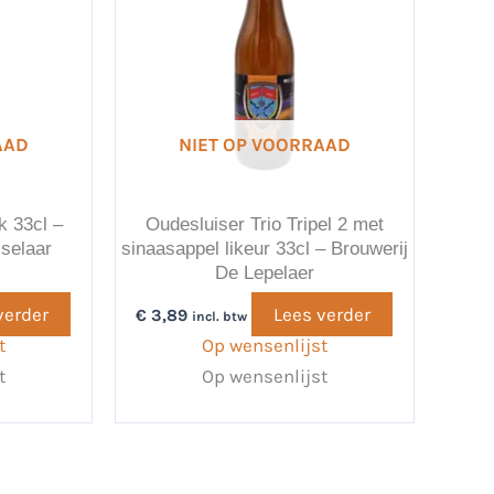
AAD
NIET OP VOORRAAD
k 33cl –
Oudesluiser Trio Tripel 2 met
sselaar
sinaasappel likeur 33cl – Brouwerij
De Lepelaer
verder
Lees verder
€
3,89
incl. btw
t
Op wensenlijst
t
Op wensenlijst