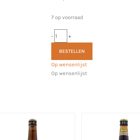
Prins
7 op voorraad
Pale
Ale
-
+
33cl
BESTELLEN
-
Brouwerij
Op wensenlijst
Het
Op wensenlijst
Paleisje
aantal