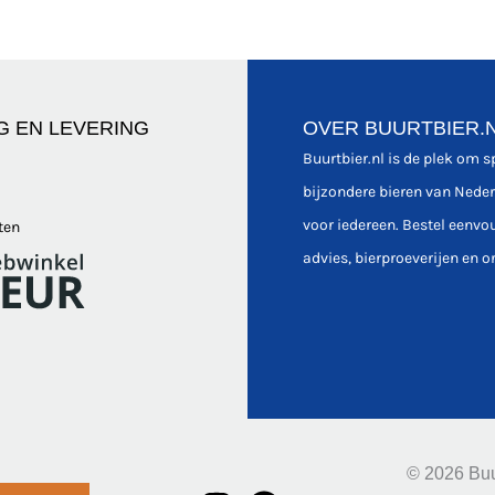
G EN LEVERING
OVER BUURTBIER.
Buurtbier.nl is de plek om 
bijzondere bieren van Nede
voor iedereen. Bestel eenvo
ten
advies, bierproeverijen en o
© 2026 Buu