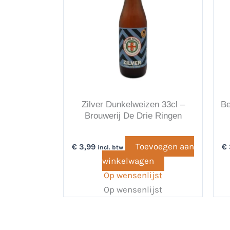
Zilver Dunkelweizen 33cl –
Be
Brouwerij De Drie Ringen
Toevoegen aan
€
3,99
€
incl. btw
winkelwagen
Op wensenlijst
Op wensenlijst