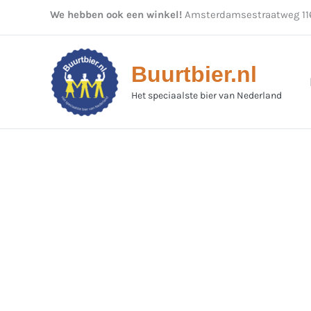
Ga
We hebben ook een winkel!
Amsterdamsestraatweg 116
naar
de
inhoud
Buurtbier.nl
Het speciaalste bier van Nederland