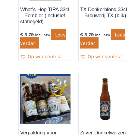
What’s Hop TIPA 33cl
TX Donkerblond 33cl
– Eembier (inclusief
– Brouwerij TX (blik)
statiegeld)
Lees
Lees
€
3,79
€
3,79
incl. btw
incl. btw
verder
verder
Op wensenlijst
Op wensenlijst
Verpakking voor
Zilver Dunkelweizen