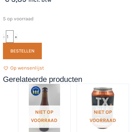
Proud
5 op voorraad
to
be
-
+
Stout
BESTELLEN
met
bramen
Op wensenlijst
33cl
-
Gerelateerde producten
Brouwerij
Klein
Duim
(Glutenvrij)
NIET OP
NIET OP
aantal
VOORRAAD
VOORRAAD