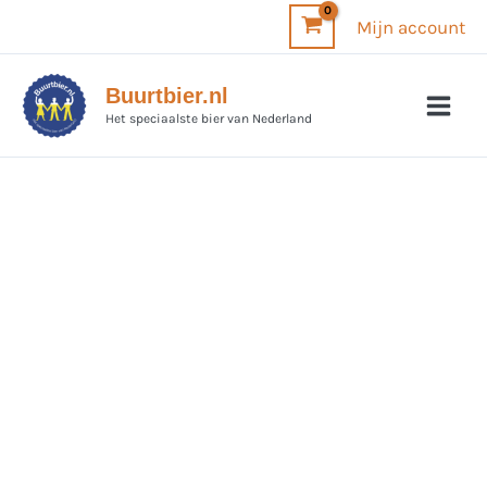
Ga
Mijn account
naar
de
Buurtbier.nl
inhoud
Het speciaalste bier van Nederland