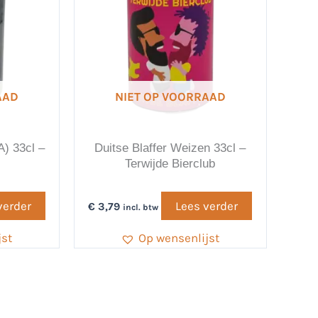
AAD
NIET OP VOORRAAD
A) 33cl –
Duitse Blaffer Weizen 33cl –
Terwijde Bierclub
verder
Lees verder
€
3,79
incl. btw
jst
Op wensenlijst