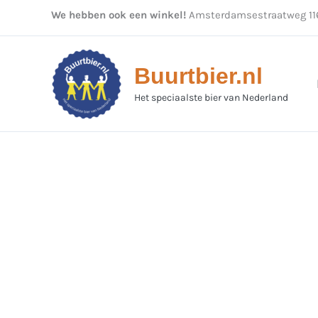
Ga
We hebben ook een winkel!
Amsterdamsestraatweg 116
naar
de
inhoud
Buurtbier.nl
Het speciaalste bier van Nederland