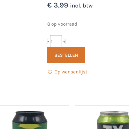
€
3,99
incl. btw
Quadrupel
8 op voorraad
33cl
-
-
+
Brouwerij
BESTELLEN
Grutte
Pier
Op wensenlijst
aantal