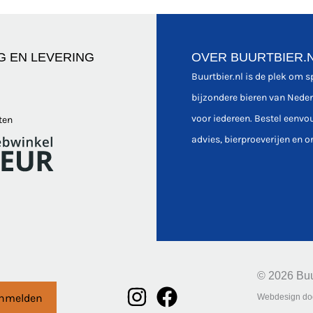
G EN LEVERING
OVER BUURTBIER.
Buurtbier.nl is de plek om 
bijzondere bieren van Nede
voor iedereen. Bestel eenvo
ten
advies, bierproeverijen en o
© 2026 Buu
nmelden
Webdesign do