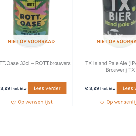
NIET OP VOORRAAD
NIET OP VOORR
T.Oase 33cl – ROTT.brouwers
TX Island Pale Ale (IP
Brouwerij TX
Lees verder
Lees 
3,99
€
3,99
incl. btw
incl. btw
Op wensenlijst
Op wensenli