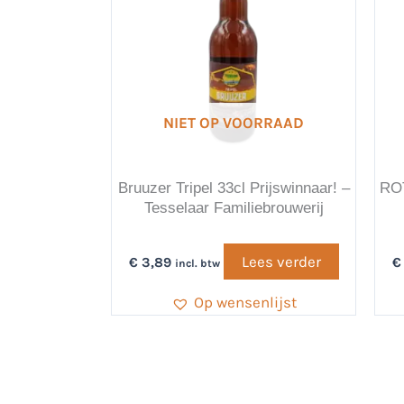
NIET OP VOORRAAD
Bruuzer Tripel 33cl Prijswinnaar! –
ROT
Tesselaar Familiebrouwerij
Lees verder
€
3,89
€
incl. btw
Op wensenlijst