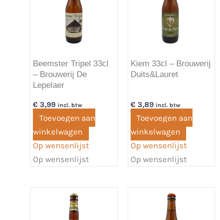
Beemster Tripel 33cl
Kiem 33cl – Brouwerij
– Brouwerij De
Duits&Lauret
Lepelaer
€
3,99
€
3,89
incl. btw
incl. btw
Toevoegen aan
Toevoegen aan
winkelwagen
winkelwagen
Op wensenlijst
Op wensenlijst
Op wensenlijst
Op wensenlijst