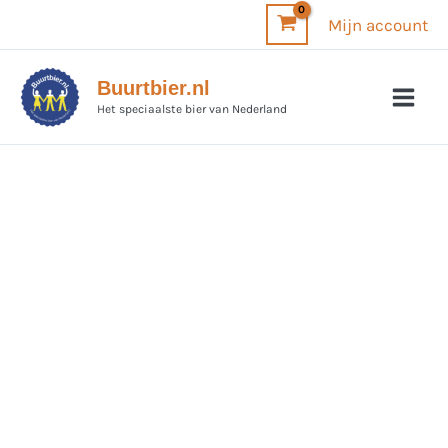
Ga
Mijn account
naar
de
Buurtbier.nl
inhoud
Het speciaalste bier van Nederland