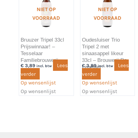
NIET OP
NIET OP
VOORRAAD
VOORRAAD
Bruuzer Tripel 33cl
Oudesluiser Trio
Prijswinnaar! –
Tripel 2 met
Tesselaar
sinaasappel likeur
Familiebrouwerij
33cl – Brouwerij De
Lees
Lees
€
3,89
€
3,89
incl. btw
incl. btw
Lepelaer
verder
verder
Op wensenlijst
Op wensenlijst
Op wensenlijst
Op wensenlijst