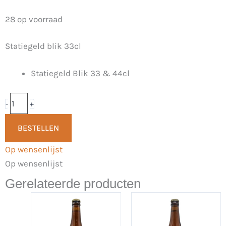
Queer
28 op voorraad
Beer
Statiegeld blik 33cl
Spicy
Mango
Statiegeld Blik 33 & 44cl
33cl
-
Queer
-
+
Beer
BESTELLEN
aantal
Op wensenlijst
Op wensenlijst
Gerelateerde producten