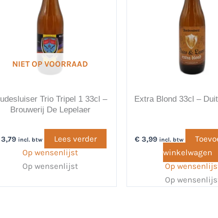
NIET OP VOORRAAD
udesluiser Trio Tripel 1 33cl –
Extra Blond 33cl – Dui
Brouwerij De Lepelaer
Lees verder
Toevo
3,79
€
3,99
incl. btw
incl. btw
Op wensenlijst
winkelwagen
Op wensenlijst
Op wensenlijs
Op wensenlijs