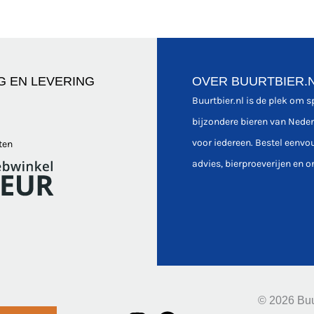
G EN LEVERING
OVER BUURTBIER.
Buurtbier.nl is de plek om 
bijzondere bieren van Nede
voor iedereen. Bestel eenvo
ten
advies, bierproeverijen en o
© 2026 Buu