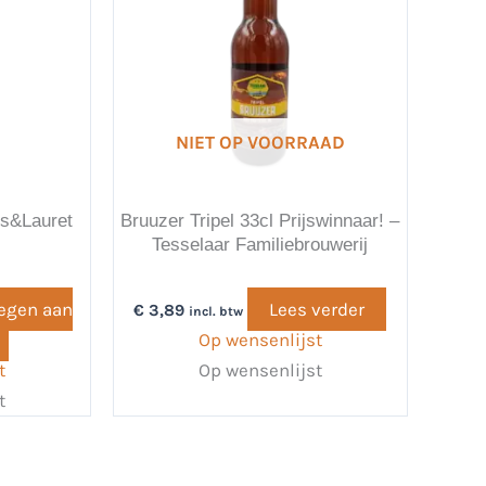
NIET OP VOORRAAD
ts&Lauret
Bruuzer Tripel 33cl Prijswinnaar! –
Tesselaar Familiebrouwerij
egen aan
Lees verder
€
3,89
incl. btw
Op wensenlijst
t
Op wensenlijst
t