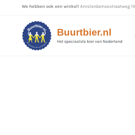
Ga
We hebben ook een winkel!
Amsterdamsestraatweg 116
naar
de
inhoud
Buurtbier.nl
Het speciaalste bier van Nederland