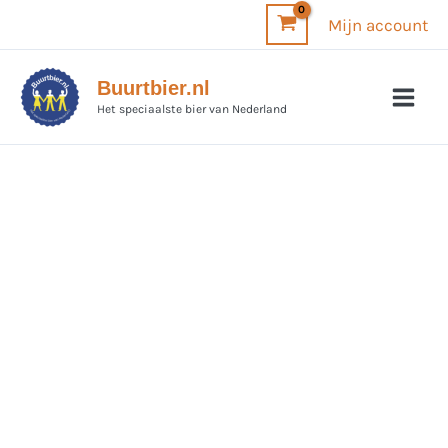
Ga
Mijn account
naar
de
Buurtbier.nl
inhoud
Het speciaalste bier van Nederland