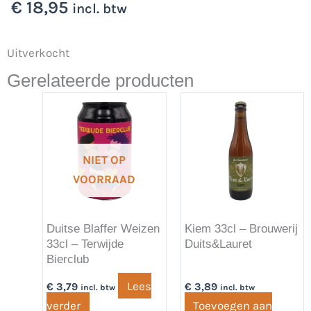
€
18,95
incl. btw
Uitverkocht
Gerelateerde producten
NIET OP
VOORRAAD
Duitse Blaffer Weizen
Kiem 33cl – Brouwerij
33cl – Terwijde
Duits&Lauret
Bierclub
Lees
€
3,79
€
3,89
incl. btw
incl. btw
verder
Toevoegen aan