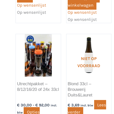
Op wensenlijst
winkelwagen
Op wensenlijst
Op wensenlijst
Op wensenlijst
Prijsklasse:
Dit
€ 30,00
product
tot
€ 92,00
heeft
NIET OP
meerdere
VOORRAAD
variaties.
Deze
optie
Utrechtpakket –
Blond 33cl –
kan
8/12/16/20 of 24x 33cl
Brouwerij
gekozen
Duits&Lauret
worden
Lees
€
30,00
-
€
92,00
€
3,69
incl.
incl. btw
op
Opties
verder
btw