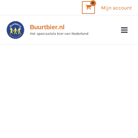
Ga
Mijn account
naar
de
Buurtbier.nl
inhoud
Het speciaalste bier van Nederland