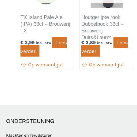
TX Island Pale Ale
Houtgerijpte rook
(IPA) 33cl – Brouwerij
Dubbelbock 33cl –
TX
Brouwerij
Duits&Lauret
Lees
Lees
€
3,99
€
3,89
incl. btw
incl. btw
verder
verder
Op wensenlijst
Op wensenlijst
ONDERSTEUNING
Klachten en Terugsturen