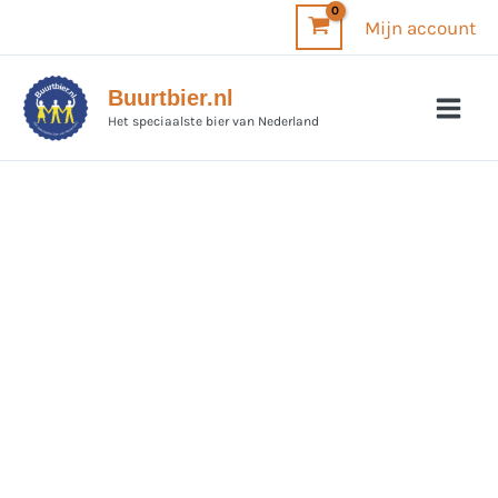
Ga
Mijn account
naar
de
Buurtbier.nl
inhoud
Het speciaalste bier van Nederland