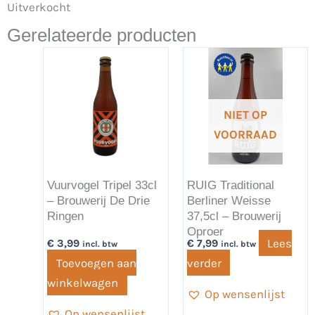
Uitverkocht
Gerelateerde producten
NIET OP
VOORRAAD
Vuurvogel Tripel 33cl
RUIG Traditional
– Brouwerij De Drie
Berliner Weisse
Ringen
37,5cl – Brouwerij
Oproer
Lees
€
3,99
€
7,99
incl. btw
incl. btw
Toevoegen aan
verder
winkelwagen
Op wensenlijst
Op wensenlijst