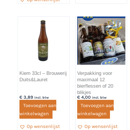
Kiem 33cl – Brouwerij
Verpakking voor
Duits&Lauret
maximaal 12
bierflessen of 20
blikjes
€
3,89
€
4,00
incl. btw
incl. btw
Toevoegen aan
Toevoegen aan
winkelwagen
winkelwagen
Op wensenlijst
Op wensenlijst