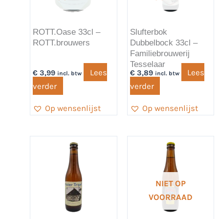
ROTT.Oase 33cl –
Slufterbok
ROTT.brouwers
Dubbelbock 33cl –
Familiebrouwerij
Tesselaar
Lees
Lees
€
3,99
€
3,89
incl. btw
incl. btw
verder
verder
Op wensenlijst
Op wensenlijst
NIET OP
VOORRAAD