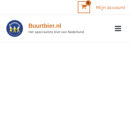
Ga
Mijn account
naar
de
Buurtbier.nl
inhoud
Het speciaalste bier van Nederland