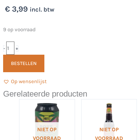
€
3,99
incl. btw
Saison
9 op voorraad
Blanche
33cl
-
+
-
BESTELLEN
Thorns
Wit
Op wensenlijst
Brouwerij
aantal
Gerelateerde producten
NIET OP
NIET OP
VOORRAAD
VOORRAAD